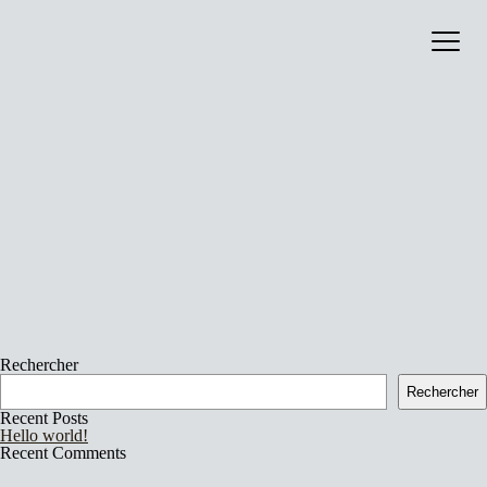
image :
Catalog
contenu :
signature :
collaboration :
production :
About
annee :
format :
bandcamp :
liens_externes_0_nom :
liens_externes_0_url :
liens_externes :
Rechercher
Rechercher
Recent Posts
Hello world!
Recent Comments