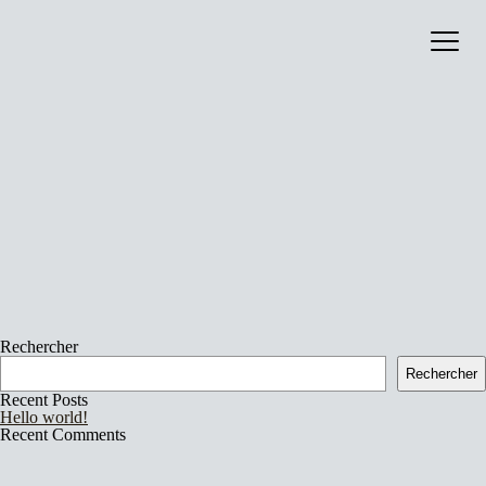
image :
Catalog
contenu :
signature :
collaboration :
production :
About
annee :
format :
bandcamp :
liens_externes_0_nom :
liens_externes_0_url :
liens_externes :
Rechercher
Rechercher
Recent Posts
Hello world!
Recent Comments