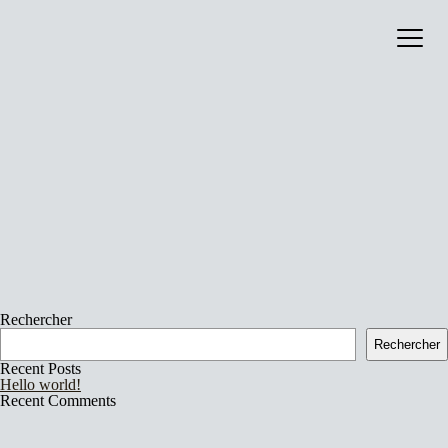
image :
Catalog
contenu :
signature :
About
collaboration :
production :
annee :
format :
bandcamp :
liens_externes :
Rechercher
Rechercher
Recent Posts
Hello world!
Recent Comments