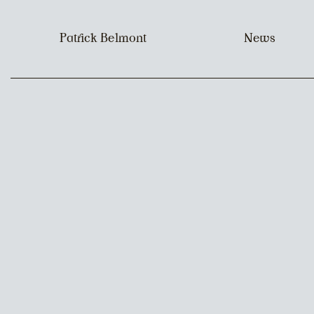
Patrick Belmont
News
image :
contenu :
signature :
collaboration :
production :
annee :
format :
bandcamp :
liens_externes_0_nom :
liens_externes_0_url :
liens_externes :