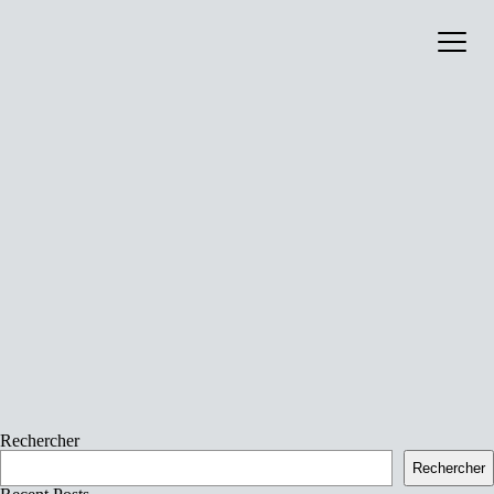
image :
Catalog
contenu :
About
signature :
collaboration :
production :
annee :
format :
bandcamp :
liens_externes_0_nom :
liens_externes_0_url :
liens_externes :
Rechercher
Rechercher