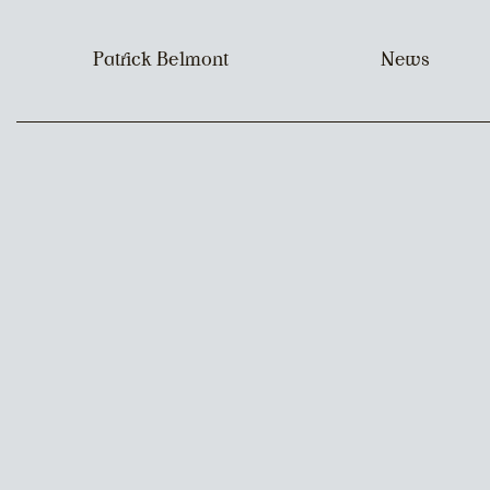
Patrick Belmont
News
image :
contenu :
signature :
collaboration :
production :