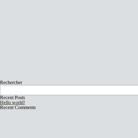
annee :
format :
bandcamp :
liens_externes_0_nom :
liens_externes_0_url :
liens_externes :
Rechercher
Recent Posts
Hello world!
Recent Comments